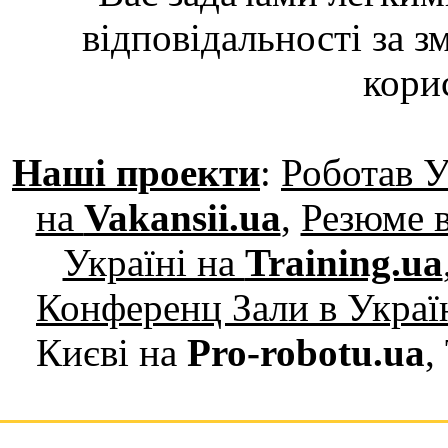
відповідальності за з
кори
Наші проекти
:
Роботав У
на
Vakansii.ua
,
Резюме в
Україні на
Training.ua
Конференц Зали в Украї
Києві на
Pro-robotu.ua
,