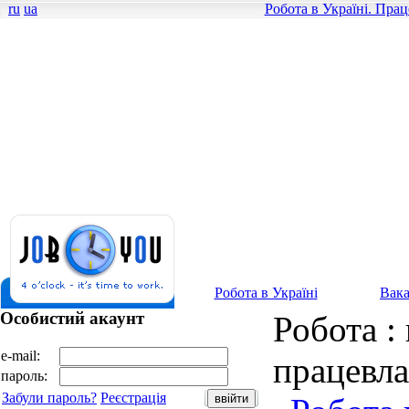
ru
ua
Робота в Україні. Пра
Робота в Україні
Вака
Особистий акаунт
Робота : 
e-mail:
працевл
пароль:
Забули пароль?
Реєстрація