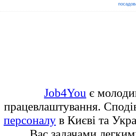
посадов
Job4You
є молоди
працевлаштування. Споді
персоналу
в Києві та Укр
Вас задачами легким