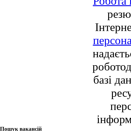
Робота 
резю
Інтерне
персон
надаєть
робото
базі да
рес
перс
інформ
Пошук вакансій