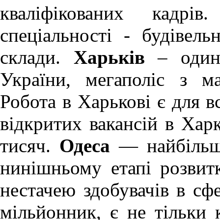
кваліфікованих кадрів
спеціальності - будівель
склади.
Харьків
– один 
України, мегаполіс з м
Робота в Харькові
є для вс
відкритих вакансій в Хар
тисяч.
Одеса
— найбільше
нинішньому етапі розви
нестачею здобувачів в сфе
мільйонник, є не тільки 