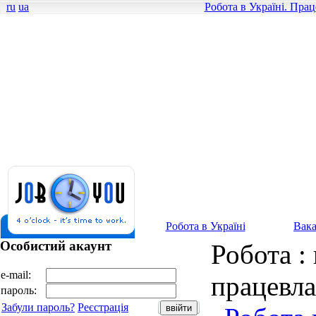
ru
ua
Робота в Україні. Пра
Робота в Україні
Вака
Особистий акаунт
Робота : 
e-mail:
працевл
пароль:
Забули пароль?
Реєстрація