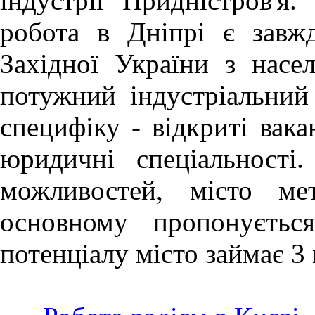
індустрії Придністров'я.
робота в Дніпрі
є завж
Західної України з насе
потужний індустріальний
специфіку - відкриті вака
юридичні спеціальності
можливостей, місто ме
основному пропонуєтьс
потенціалу місто займає 3 