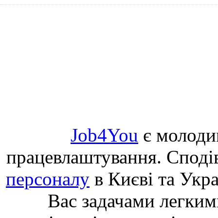
Job4You
є молоди
працевлаштування. Споді
персоналу
в Києві та Укр
Вас задачами легким