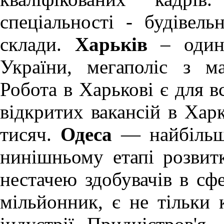
спеціальності - будівель
склади.
Харьків
– один 
України, мегаполіс з м
Робота в Харькові
є для вс
відкритих вакансій в Хар
тисяч.
Одеса
— найбільше
нинішньому етапі розви
нестачею здобувачів в сфе
мільйонник, є не тільки 