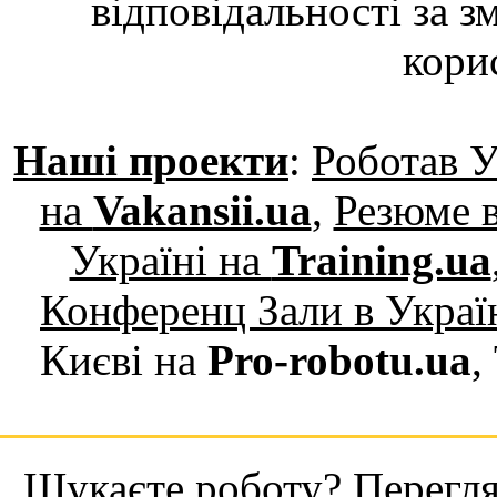
відповідальності за з
кори
Наші проекти
:
Роботав У
на
Vakansii.ua
,
Резюме в
Україні на
Training.ua
Конференц Зали в Украї
Києві на
Pro-robotu.ua
,
Шукаєте роботу? Переглян