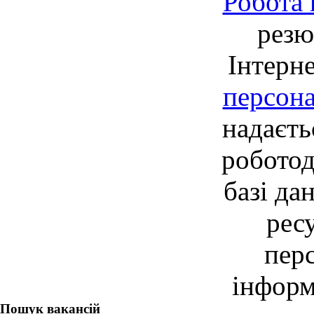
Робота 
резю
Інтерне
персон
надаєть
робото
базі да
рес
перс
інформ
Пошук вакансій