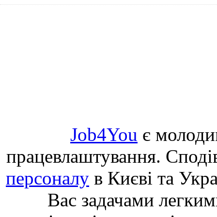
Job4You
є молоди
працевлаштування. Споді
персоналу
в Києві та Укр
Вас задачами легким