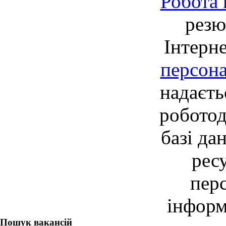
Робота 
резю
Інтерне
персон
надаєть
робото
базі да
рес
перс
інформ
Пошук вакансій