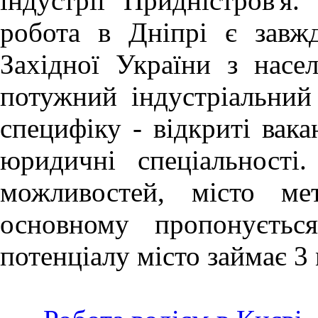
індустрії Придністров'я.
робота в Дніпрі
є завж
Західної України з насе
потужний індустріальний
специфіку - відкриті вака
юридичні спеціальності
можливостей, місто ме
основному пропонуєтьс
потенціалу місто займає 3 