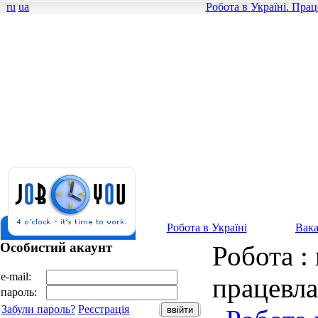
ru
ua
Робота в Україні. Пра
Робота в Україні
Вака
Особистий акаунт
Робота : 
e-mail:
працевл
пароль:
Забули пароль?
Реєстрація