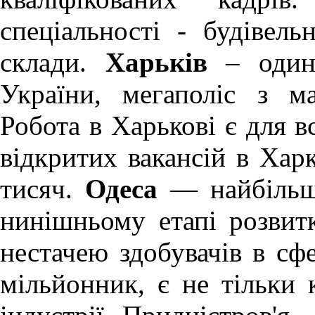
спеціальності - будівель
склади.
Харьків
– один 
України, мегаполіс з м
Робота в Харькові
є для вс
відкритих вакансій в Хар
тисяч.
Одеса
— найбільше
нинішньому етапі розви
нестачею здобувачів в сфе
мільйонник, є не тільки 