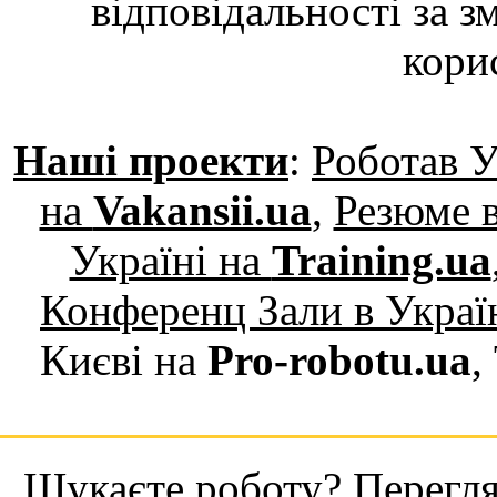
відповідальності за з
кори
Наші проекти
:
Роботав У
на
Vakansii.ua
,
Резюме в
Україні на
Training.ua
Конференц Зали в Украї
Києві на
Pro-robotu.ua
,
Шукаєте роботу? Переглян