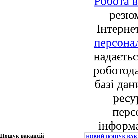
Робота в
резю
Інтерне
персона
надаєть
роботод
базі дан
ресу
перс
інформа
Пошук вакансій
НОВИЙ ПОШУК ВАКА