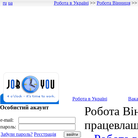
ru
ua
Робота в Україні
>>
Робота Вінниця
>
Робота в Україні
Вака
Особистий акаунт
Робота Він
e-mail:
працевлаш
пароль:
Забули пароль?
Реєстрація