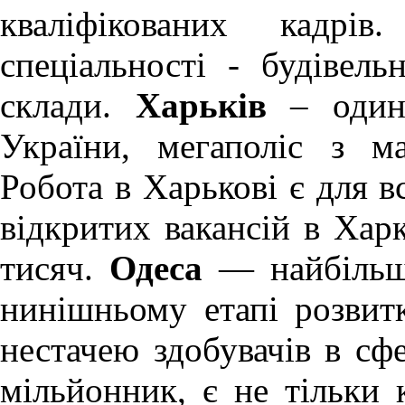
кваліфікованих кадрів
спеціальності - будівель
склади.
Харьків
– один 
України, мегаполіс з м
Робота в Харькові
є для вс
відкритих вакансій в Хар
тисяч.
Одеса
— найбільше
нинішньому етапі розви
нестачею здобувачів в сфе
мільйонник, є не тільки 