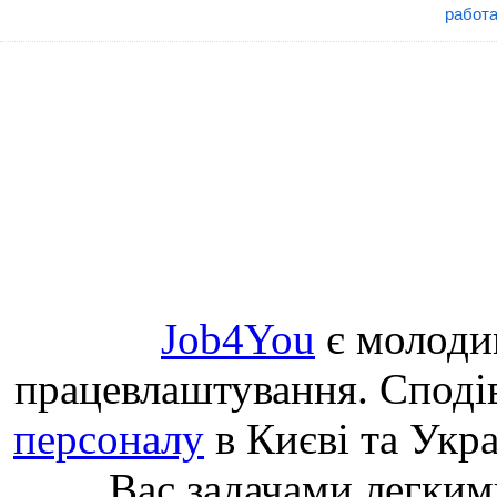
работа
Job4You
є молоди
працевлаштування. Споді
персоналу
в Києві та Укр
Вас задачами легким