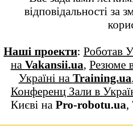
відповідальності за з
кори
Наші проекти
:
Роботав У
на
Vakansii.ua
,
Резюме в
Україні на
Training.ua
Конференц Зали в Украї
Києві на
Pro-robotu.ua
,