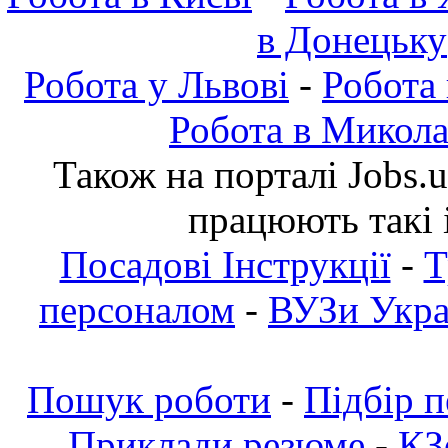
в Донецьку
Робота у Львові
-
Робота
Робота в Микола
Також на порталі Jobs.
працюють такі 
Посадові Інструкції
-
Т
персоналом
-
ВУЗи Украї
Пошук роботи
-
Підбір 
Приклади резюме
-
КЗ