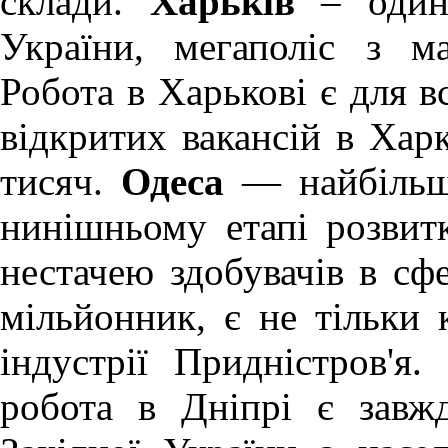
склади.
Харьків
– один 
України, мегаполіс з м
Робота в Харькові
є для вс
відкритих вакансій в Хар
тисяч.
Одеса
— найбільше
нинішньому етапі розви
нестачею здобувачів в сфе
мільйонник, є не тільки 
індустрії Придністров'я.
робота в Дніпрі
є завж