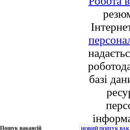
Робота в
резю
Інтерне
персона
надаєть
роботод
базі дан
ресу
перс
інформа
Пошук вакансій
НОВИЙ ПОШУК ВАКА