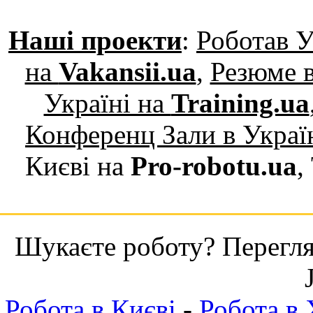
Наші проекти
:
Роботав У
на
Vakansii.ua
,
Резюме в
Україні на
Training.ua
Конференц Зали в Украї
Києві на
Pro-robotu.ua
,
Шукаєте роботу? Переглян
Робота в Києві
-
Робота в 