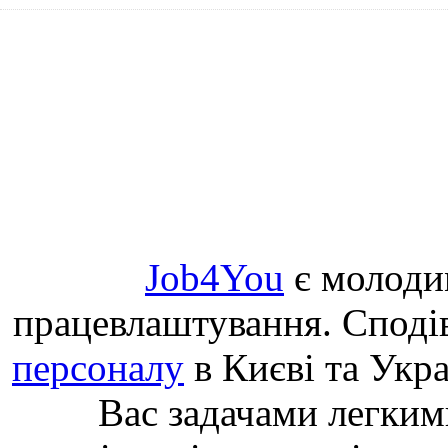
Job4You
є молоди
працевлаштування. Споді
персоналу
в Києві та Укр
Вас задачами легким