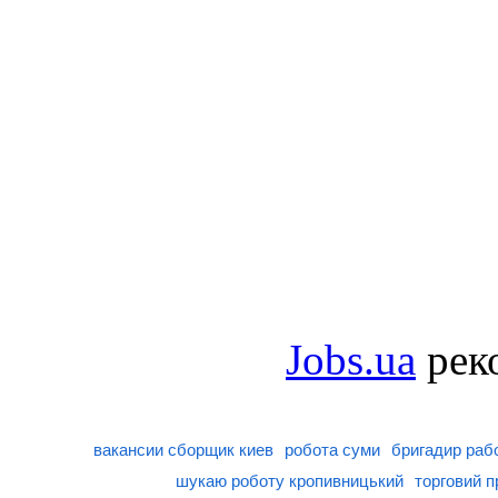
Jobs.ua
рек
вакансии сборщик киев
робота суми
бригадир раб
шукаю роботу кропивницький
торговий 