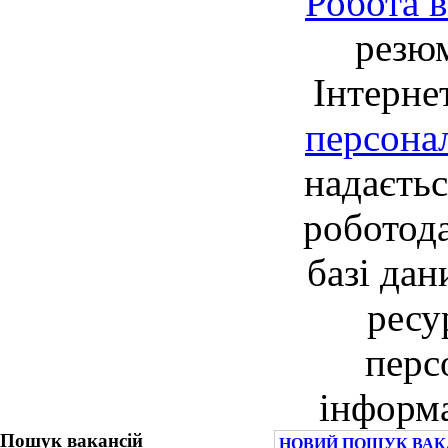
Робота в
резю
Інтерне
персона
надаєть
роботод
базі дан
ресу
перс
інформа
Пошук вакансій
НОВИЙ ПОШУК ВАКА