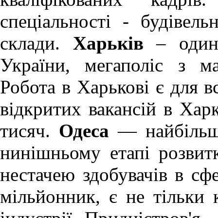
спеціальності - будівель
склади.
Харьків
– один 
України, мегаполіс з м
Робота в Харькові
є для вс
відкритих вакансій в Хар
тисяч.
Одеса
— найбільше
нинішньому етапі розви
нестачею здобувачів в сфе
мільйонник, є не тільки 