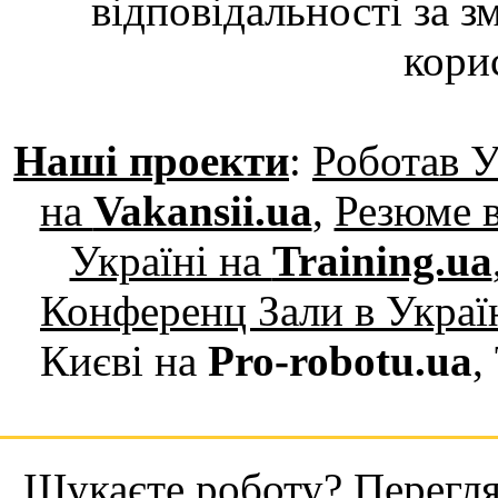
відповідальності за з
кори
Наші проекти
:
Роботав У
на
Vakansii.ua
,
Резюме в
Україні на
Training.ua
Конференц Зали в Украї
Києві на
Pro-robotu.ua
,
Шукаєте роботу? Переглян