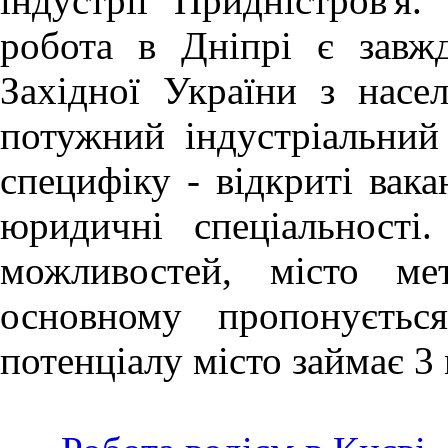
індустрії Придністров'я.
робота в Дніпрі
є завж
Західної України з насе
потужний індустріальний
специфіку - відкриті вака
юридичні спеціальності
можливостей, місто ме
основному пропонуєтьс
потенціалу місто займає 3 