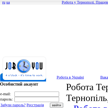
ru
ua
Робота у Тернополі. Працев
Робота в Україні
Вака
Особистий акаунт
Робота Тер
e-mail:
Тернопіль
пароль:
Забули пароль?
Реєстрація