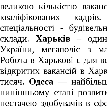
великою кількістю ваканс
кваліфікованих кадрів
спеціальності - будівель
склади.
Харьків
– один 
України, мегаполіс з м
Робота в Харькові
є для вс
відкритих вакансій в Хар
тисяч.
Одеса
— найбільше
нинішньому етапі розви
нестачею здобувачів в сфе