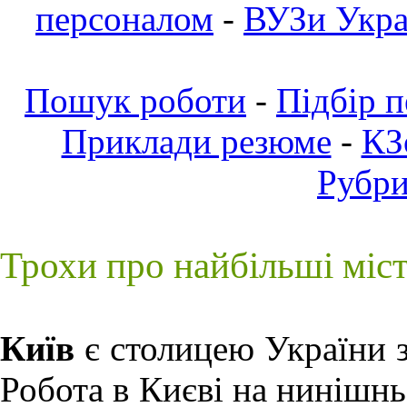
персоналом
-
ВУЗи Украї
Пошук роботи
-
Підбір 
Приклади резюме
-
КЗ
Рубр
Трохи про найбільші міс
Київ
є столицею України з
Робота в Києві
на нинішньо