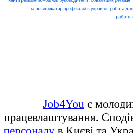
найти резюме помощник руководителя
обвальщик резюме
классификатор профессий в украине
работа дл
работа 
Job4You
є молоди
працевлаштування. Споді
персоналу
в Києві та Укр