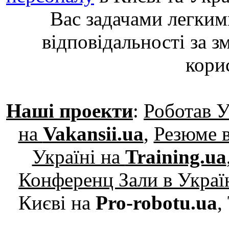
Вас задачами легким
відповідальності за з
кори
Наші проекти
:
Роботав У
на
Vakansii.ua
,
Резюме в
Україні на
Training.ua
Конференц Зали в Украї
Києві на
Pro-robotu.ua
,