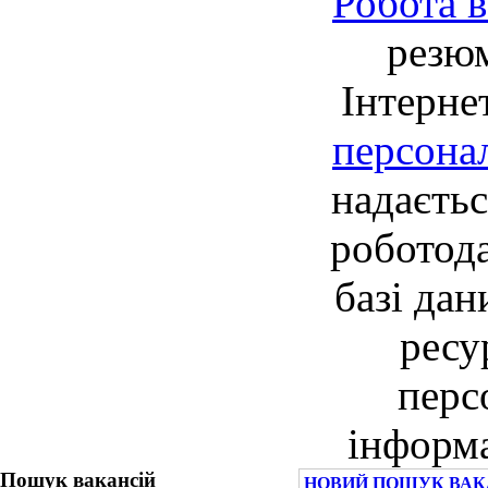
Робота в
резю
Інтерне
персона
надаєть
роботод
базі дан
ресу
перс
інформа
Пошук вакансій
НОВИЙ ПОШУК ВАКА