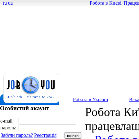
ru
ua
Робота в Києві. Праце
Робота в Україні
Вака
Особистий акаунт
Робота Киї
e-mail:
працевлаш
пароль:
Забули пароль?
Реєстрація