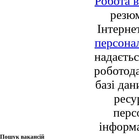
Робота в
резю
Інтерне
персона
надаєть
роботод
базі дан
ресу
перс
інформа
Пошук вакансій