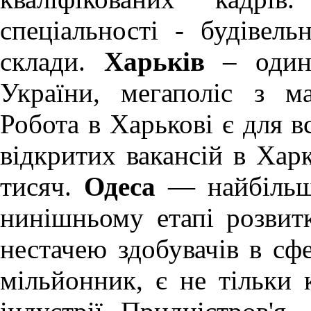
спеціальності - будівель
склади.
Харьків
– один 
України, мегаполіс з м
Робота в Харькові
є для вс
відкритих вакансій в Хар
тисяч.
Одеса
— найбільше
нинішньому етапі розви
нестачею здобувачів в сфе
мільйонник, є не тільки 