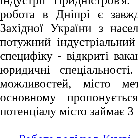
індустрії Придністров'я.
робота в Дніпрі
є завж
Західної України з насе
потужний індустріальний
специфіку - відкриті вака
юридичні спеціальності
можливостей, місто ме
основному пропонуєтьс
потенціалу місто займає 3 