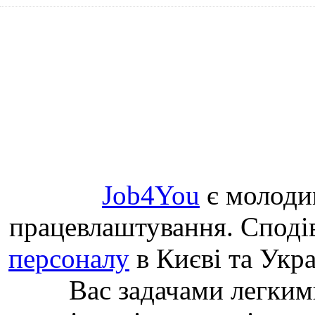
Job4You
є молоди
працевлаштування. Споді
персоналу
в Києві та Укр
Вас задачами легким