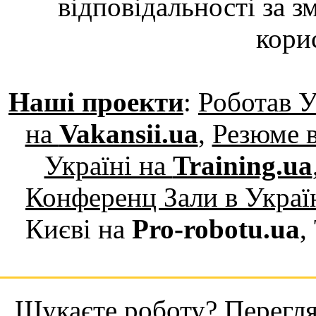
відповідальності за з
кори
Наші проекти
:
Роботав У
на
Vakansii.ua
,
Резюме в
Україні на
Training.ua
Конференц Зали в Украї
Києві на
Pro-robotu.ua
,
Шукаєте роботу? Переглян