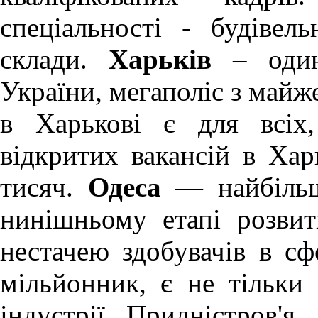
спеціальності - будівел
склади.
Харьків
– один
України, мегаполіс з май
в Харькові
є для всіх, 
відкритих вакансій в Хар
тисяч.
Одеса
— найбільш
нинішньому етапі розви
нестачею здобувачів в сф
мільйонник, є не тільки
індустрії Придністров'я