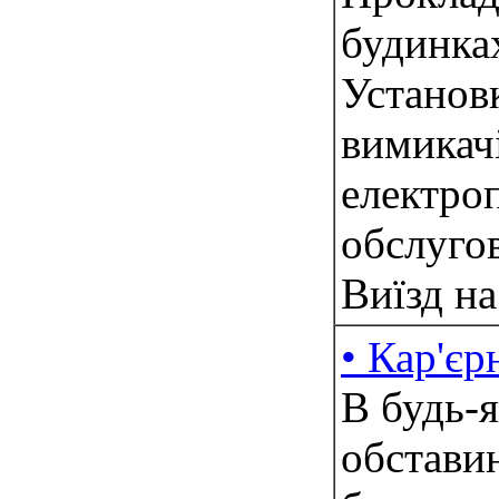
будинка
Устано
вимик
електр
обслуг
Виїзд на
• Кар'єр
В будь-я
обстави