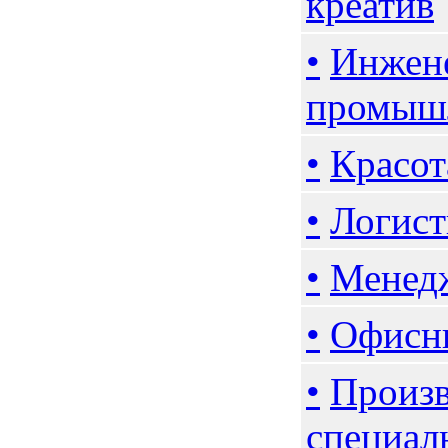
креатив
•
Инжене
промыш
•
Красот
•
Логист
•
Менедж
•
Офисны
•
Произв
специал