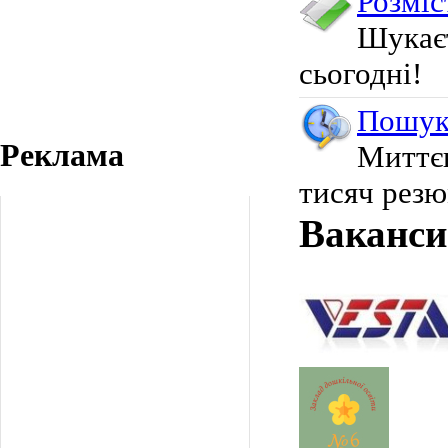
Розміс
Шукає
сьогодні!
Пошук
Реклама
Миттє
тисяч резю
Ваканси