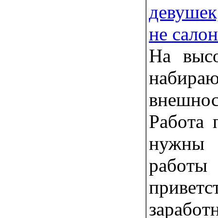
девушек
не салон
Нa выc
набир
внешно
Рaбoта 
нужны
рaбoт
привeт
зapабoт