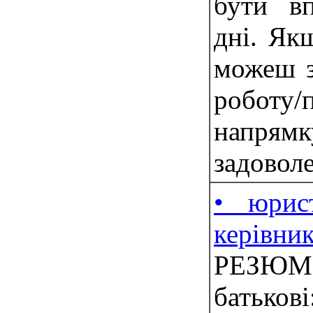
бути в
дні. Як
можеш з
роботу/
напрям
задоволе
• юрист
керівни
РЕЗЮМЕ
батьков