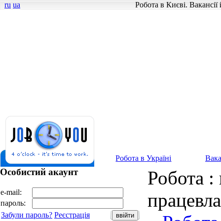
ru
ua
Робота в Києві. Вакансії
Робота в Україні
Вака
Особистий акаунт
Робота : 
e-mail:
працевл
пароль:
Забули пароль?
Реєстрація