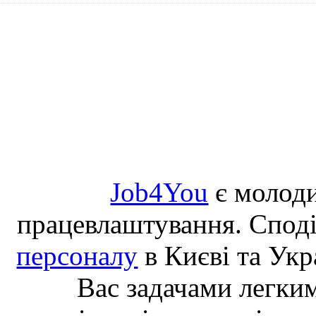
Job4You
є молоди
працевлаштування. Спод
персоналу
в Києві та Укр
Вас задачами легки