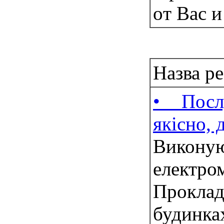
oт Ваc и
Робота: 
Назва р
• Посл
якісно, 
Вик
елект
Прокла
будинка