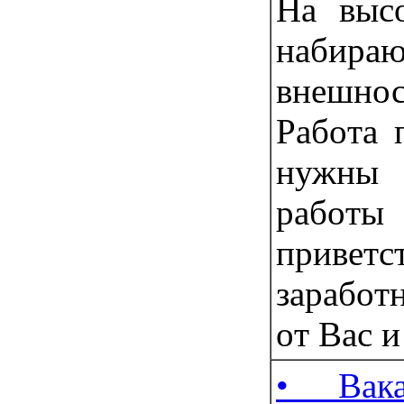
Нa выc
набир
внешно
Рaбoта 
нужны
рaбoт
привeт
зapабoт
oт Ваc и
• Вак