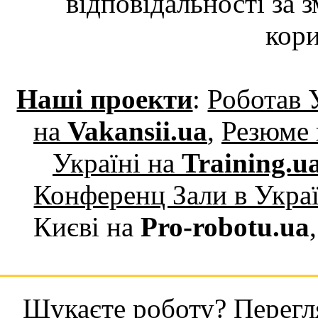
відповідальності за 
кори
Наші проекти
:
Роботав 
на
Vakansii.ua
,
Резюме 
Україні на
Training.u
Конференц Зали в Укра
Києві на
Pro-robotu.ua
Шукаєте роботу? Перегля