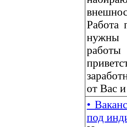
внешно
Рaбoта 
нужны
рaбoт
привeт
зapабoт
oт Ваc и
• Вакан
под инди