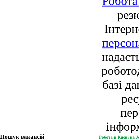
Робота
рез
Інтерн
персон
надаєт
робото
базі д
рес
пер
інформ
Пошук вакансій
Робота в Києві на J