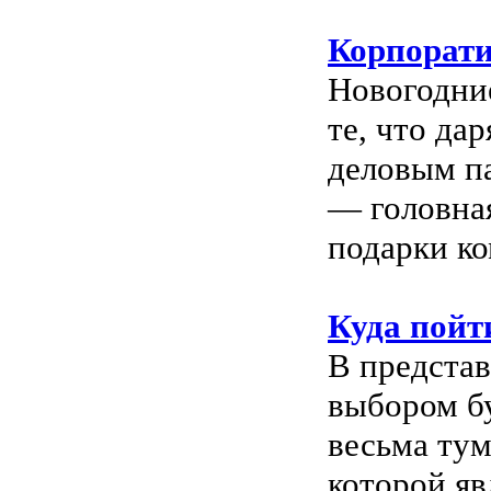
Корпорат
Новогодние
те, что дар
деловым па
— головная
подарки к
Куда пойт
В предста
выбором бу
весьма ту
которой яв