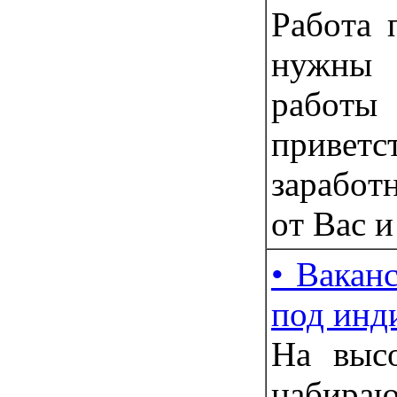
Рaбoта 
нужны
рaбoт
привeт
зapабoт
oт Ваc и
• Вакан
под инд
Нa выc
набир