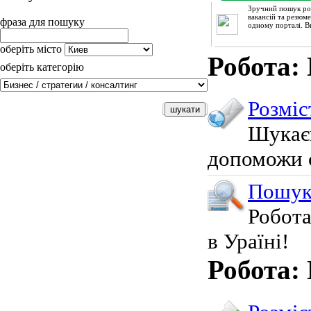
Зручний пошук ро
вакансій та резюм
фраза для пошуку
одному порталі. В
оберіть місто
Робота:
оберіть категорію
Розміс
Шукає
допоможи с
Пошук
Робота
в Ураїні!
Робота: