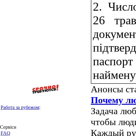
2. Числ
26 трав
докумен
підтвер
пасп
найменув
Анонсы ст
Почему лю
Работа за рубежом
:
Задача люб
чтобы люди
Сервіси
Каждый рук
FAQ