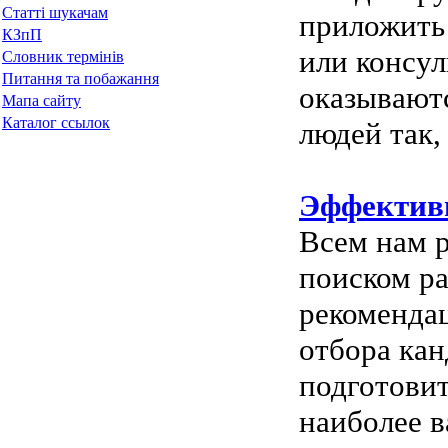
Статті шукачам
приложить 
КЗпП
или консул
Словник термінів
Питання та побажання
оказывают
Мапа сайту
Каталог ссылок
людей так,
Эффективн
Всем нам р
поиском р
рекомендац
отбора ка
подготовит
наиболее в