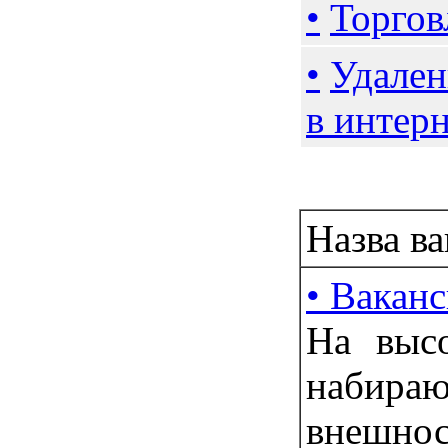
•
Торгов
•
Удален
в интер
Робота: Г
Назва ва
• Ваканс
Нa выc
набир
внешно