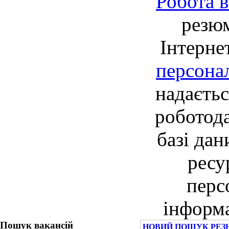
Робота в
резю
Інтерне
персона
надаєть
роботод
базі дан
ресу
перс
інформа
Пошук вакансій
НОВИЙ ПОШУК РЕЗЮ