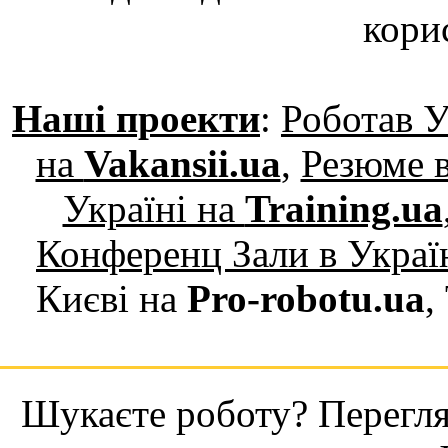
кори
Наші проекти
:
Роботав У
на
Vakansii.ua
,
Резюме в
Україні на
Training.ua
Конференц Зали в Украї
Києві на
Pro-robotu.ua
,
Шукаєте роботу? Переглян