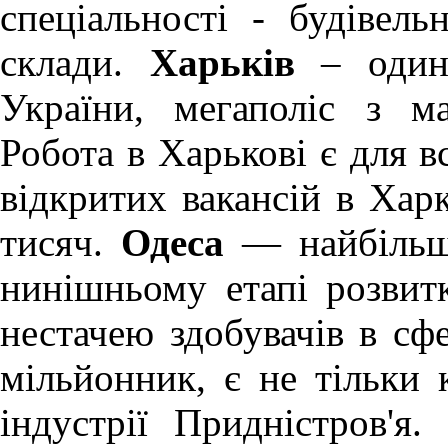
спеціальності - будівель
склади.
Харьків
– один 
України, мегаполіс з м
Робота в Харькові
є для вс
відкритих вакансій в Хар
тисяч.
Одеса
— найбільше
нинішньому етапі розви
нестачею здобувачів в сфе
мільйонник, є не тільки 
індустрії Придністров'я.