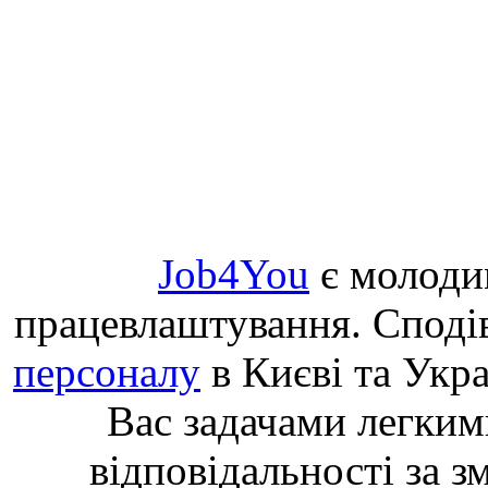
Job4You
є молоди
працевлаштування. Споді
персоналу
в Києві та Укр
Вас задачами легким
відповідальності за з