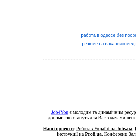
работа в одессе без поср
резюме на вакансию мед
Job4You
є молодим та динамічним ресур
допомогою стануть для Вас задачами лег
Наші проекти
:
Роботав Україні на
Jobs.ua
,
Інструкції на
Profi.ua
,
Конференц Зали