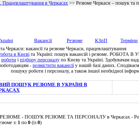
и. Працевлаштування в Черкасах
>> Резюме Черкаси – пошук та п
країні
Вакансії
Резюме
КЗпП
Терміни
та Черкаси: вакансії та резюме Черкаси, працевлаштування
обота в Києві
та Україні: пошук вакансій і резюме. РОБОТА В У
роботи
і
підбору персоналу
по Києву та Україні. Здобувачам на
роботодавцям -
розмістити вакансії
у нашій базі даних. Сподіває
пошуку роботи і персоналу, а також іншої необхідної інформ
ВИЙ ПОШУК РЕЗЮМЕ В УКРАЇНІ В
РКАСАХ
 РЕЗЮМЕ - ПОШУК РЕЗЮМЕ ТА ПЕРСОНАЛУ в Черкасах - Робот
езюме з:
1
по
0
(із
0
)