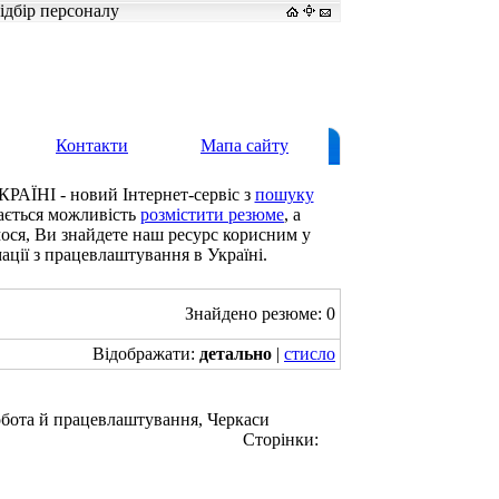
ідбір персоналу
Контакти
Мапа сайту
КРАЇНІ - новий Інтернет-сервіс з
пошуку
дається можливість
розмістити резюме
, а
мося, Ви знайдете наш ресурс корисним у
ації з працевлаштування в Україні.
Знайдено резюме: 0
Відображати:
детально
|
стисло
а й працевлаштування, Черкаси
Сторінки: