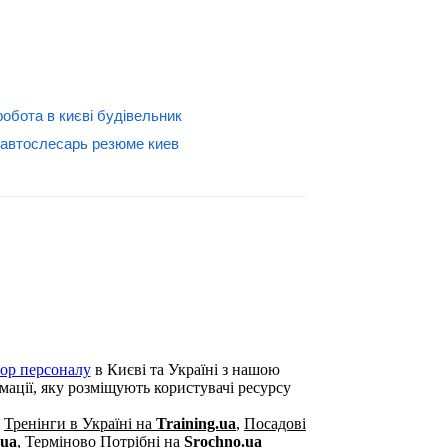
робота в києві будівельник
автослесарь резюме киев
бор персоналу
в Києві та Україні з нашою
рмації, яку розміщують користувачі ресурсу
,
Тренінги в Україні на
Training.ua
,
Посадові
.ua
,
Терміново Потрібні на
Srochno.ua