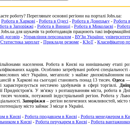
єте роботу? Перегляньте основні регіони на порталі Jobs.ua:
-
Робота в Харкові
-
Робота в Одесі
-
Робота в Донецьку
-
Робота 
бота в Запоріжжі
-
Робота в Виниці
-
Робота в Миколаєві
-
Робота
 Jobs.ua для шукачів та роботодавців працюють такі інформаційні
й договір
-
Управління персоналом
-
ВУЗи України: університети
-
Статистика зарплат
-
Приклади резюме
-
КЗоТ
-
Класифікатор п
ільйонами населення.
Робота в Києві
на нинішньому етапі роз
аліфікованих кадрів. Особливо затребувані робочі спеціальності
мислових міст України, мегаполіс з майже двохмільйонним н
кансій в Харкові на сьогодні становить понад 13 тисяч.
Одеса
— 
і
характеризується нестачею здобувачів в сфері торгівлі.
Дніп
ії Придністров'я. У зв'язку з розташуванням міста,
робота в Дні
 тисяч чоловік, потужний індустріальний регіон.
Робота у Льво
ціальності.
Запоріжжя
– регіон величезних можливостей, місто 
отенціалу місто займає 3 місце в Україні.
ом в Києві
-
Робота продавцем в Києві
-
Робота менеджером в Ки
ьником в Києві
-
Робота перукарем в Києві
-
Робота вантажнико