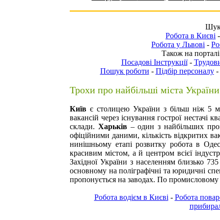
Шука
Робота в Києві
Робота у Львові
-
Ро
Також на порталі
Посадові Інструкції
-
Трудови
Пошук роботи
-
Підбір персоналу
Трохи про найбільші міста України
Київ
є столицею України з більш ніж 5 м
вакансій через існування гострої нестачі кв
склади.
Харьків
– один з найбільших про
офіційними даними, кількість відкритих ва
нинішньому етапі розвитку
робота в Одес
красивим містом, а й центром всієї індустр
Західної України з населенням близько 735
основному на поліграфічні та юридичні спе
пропонується на заводах. По промисловому п
Робота водієм в Києві
-
Робота повар
прибирал