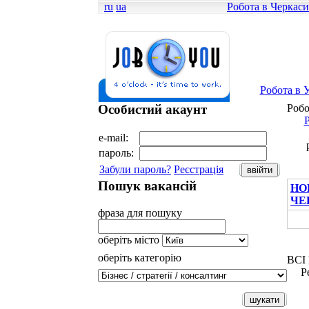
ru
ua
Робота в Черкас
Робота в У
Особистий акаунт
Робо
Р
e-mail:
пароль:
Забули пароль?
Реєстрація
Пошук вакансій
НО
ЧЕ
фраза для пошуку
оберіть місто
оберіть категорію
ВСІ
Р