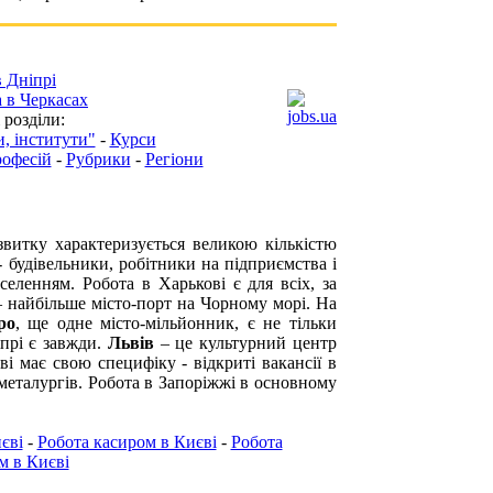
в Дніпрі
 в Черкасах
 розділи:
, інститути"
-
Курси
рофесій
-
Рубрики
-
Регіони
витку характеризується великою кількістю
 - будівельники, робітники на підприємства і
аселенням.
Робота в Харькові
є для всіх, за
найбільше місто-порт на Чорному морі. На
ро
, ще одне місто-мільйонник, є не тільки
прі
є завжди.
Львів
– це культурний центр
ві
має свою специфіку - відкриті вакансії в
металургів.
Робота в Запоріжжі
в основному
єві
-
Робота касиром в Києві
-
Робота
м в Києві