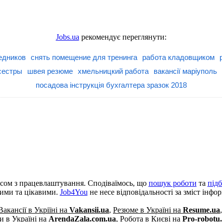
Jobs.ua
рекомендує переглянути:
едников
снять помещение для тренинга
работа кладовщиком
сестры
швея резюме
хмельницкий работа
вакансії маріуполь
посадова інструкція бухгалтера зразок 2018
сом з працевлаштування. Сподіваїмось, що
пошук роботи
та
під
кими та цікавими.
Job4You
не несе відповідальності за зміст інфо
Вакансії в Укріїні на
Vakansii.ua
,
Резюме в Україні на
Resume.ua
 в Україні на
ArendaZala.com.ua
,
Робота в Києві на
Pro-robotu