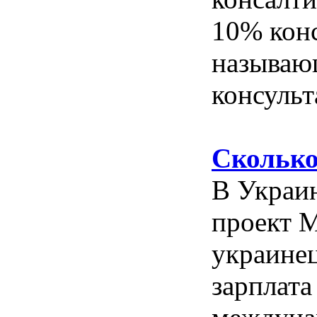
10% кон
называю
консульт
Сколько
В Украин
проект M
украинец
зарплата