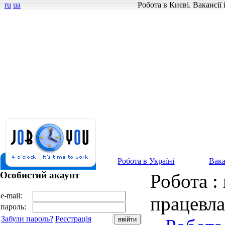
ru
ua
Робота в Києві. Вакансії
Робота в Україні
Вака
Особистий акаунт
Робота : 
e-mail:
працевл
пароль:
Забули пароль?
Реєстрація