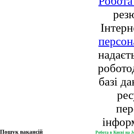
Робота
рез
Інтерн
персон
надаєт
робото
базі д
рес
пер
інформ
Пошук вакансій
Робота в Києві на J