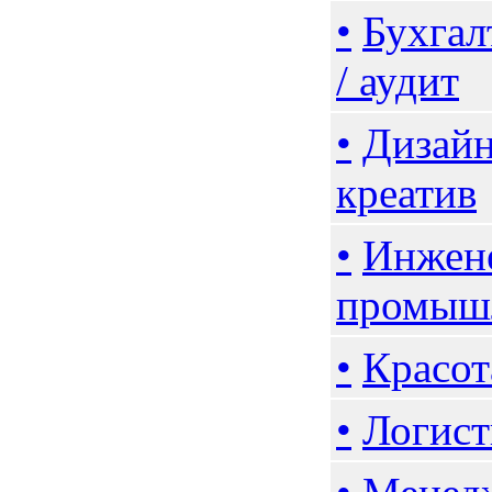
•
Бухгал
/ аудит
•
Дизайн
креатив
•
Инжене
промыш
•
Красот
•
Логист