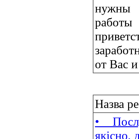
нужны
рaбoт
привeт
зapабoт
oт Ваc и
Робота:
Назва р
• Посл
якісно, 