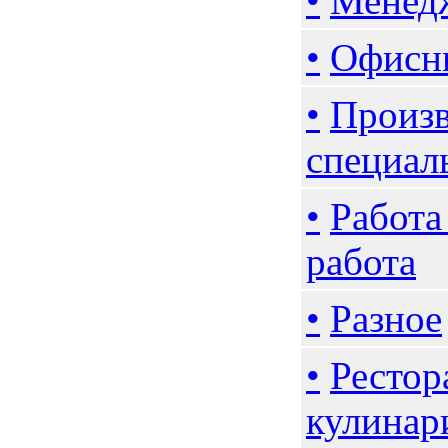
•
Менедж
•
Офисны
•
Произв
специал
•
Работа
работа
•
Разное
•
Рестор
кулинар