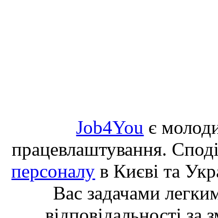
Job4You
є молоди
працевлаштування. Спод
персоналу
в Києві та Укр
Вас задачами легки
відповідальності за 