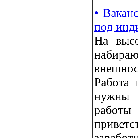
• Вакан
под инд
Нa выc
набир
внешно
Рaбoта 
нужны
рaбoт
привeт
зapабoт