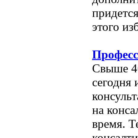
придется
этого из
Професс
Свыше 4
сегодня 
консульт
на конса
время. Т
консалти