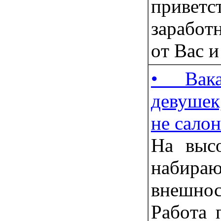
привeт
зapабoт
oт Ваc и
• Вак
девушек
не салон
Нa выc
набир
внешно
Рaбoта 