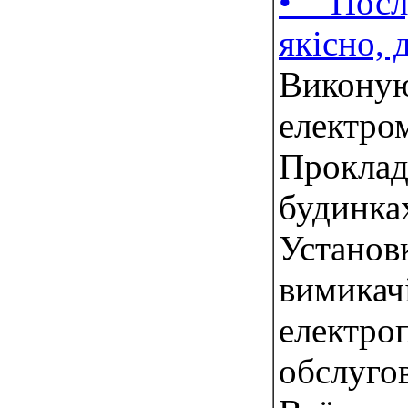
• Посл
якісно, 
Вик
елект
Прокла
будинка
Устано
вимик
електр
обслуг