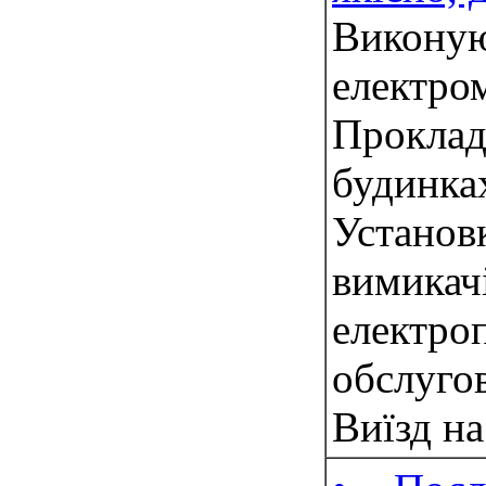
Вик
елект
Прокла
будинка
Устано
вимик
електр
обслуг
Виїзд на