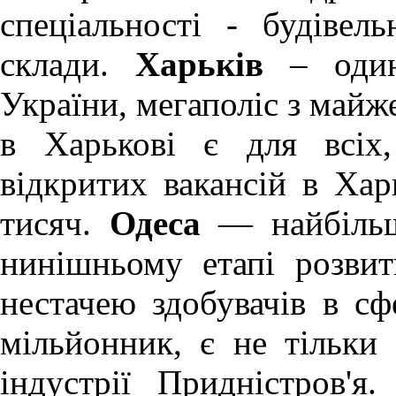
спеціальності - будівел
склади.
Харьків
– один
України, мегаполіс з май
в Харькові
є для всіх, 
відкритих вакансій в Хар
тисяч.
Одеса
— найбільш
нинішньому етапі розви
нестачею здобувачів в сф
мільйонник, є не тільки
індустрії Придністров'я