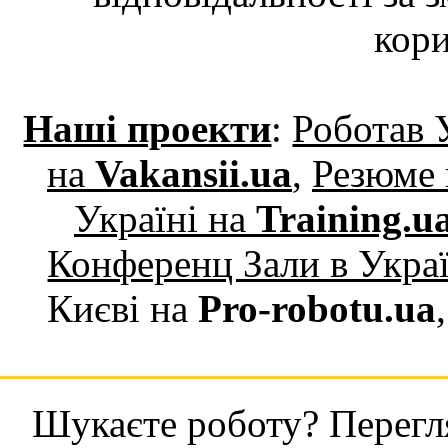
кори
Наші проекти
:
Роботав 
на
Vakansii.ua
,
Резюме 
Україні на
Training.u
Конференц Зали в Укра
Києві на
Pro-robotu.ua
Шукаєте роботу? Перегля