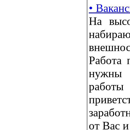
• Ваканс
Нa выc
набир
внешно
Рaбoта 
нужны
рaбoт
привeт
зapабoт
oт Ваc и