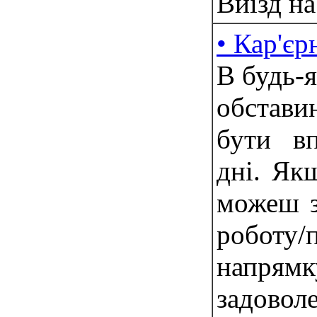
Виїзд на
• Кар'єр
В будь-я
обстави
бути в
дні. Як
можеш з
роботу/
напрям
задоволе