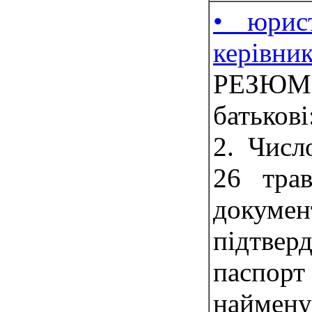
• юрист
керівни
РЕЗЮМЕ
батьков
2. Числ
26 трав
докумен
підтвер
пасп
найменув