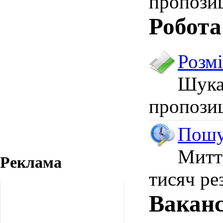
пропозиц
Робота
Розмі
Шука
пропозиц
Пошу
Митт
Реклама
тисяч ре
Вакан