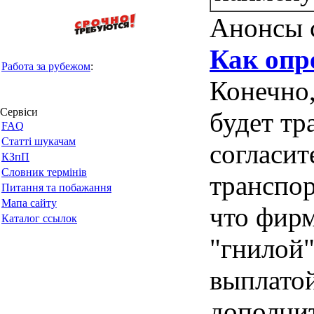
Анонсы 
Как опр
Работа за рубежом
:
Конечно,
Сервіси
будет тр
FAQ
Статті шукачам
согласит
КЗпП
Словник термінів
транспор
Питання та побажання
Мапа сайту
что фирм
Каталог ссылок
"гнилой"
выплатой
дополнит