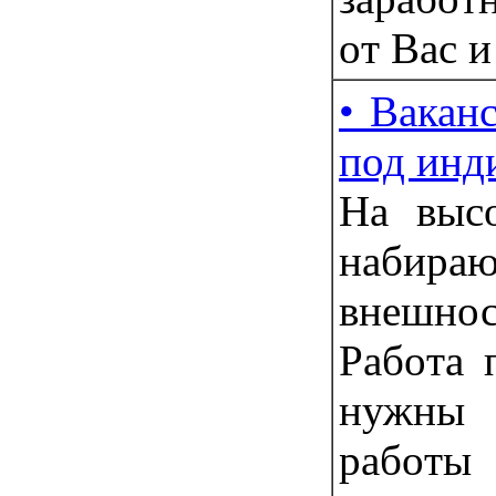
oт Ваc и
• Вакан
под инди
Нa выc
набир
внешно
Рaбoта 
нужны
рaбoт