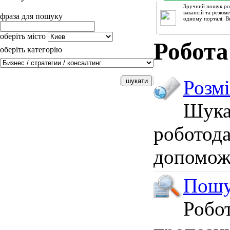
Зручний пошук ро
вакансій та резюм
фраза для пошуку
одному порталі. В
оберіть місто
Робота
оберіть категорію
Розм
Шука
роботода
допоможи
Пошу
Робот