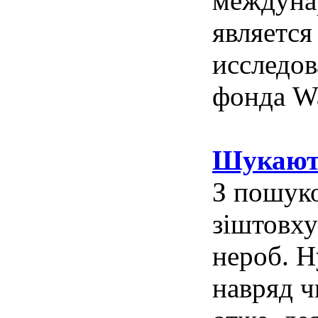
междуна
являетс
исследов
фонда Wa
Шукають
З пошуко
зіштовху
нероб. Н
навряд ч