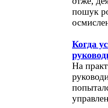
отже, де
пошук р
осмислен
Когда ус
руководи
На практ
руководи
попыталс
управлен