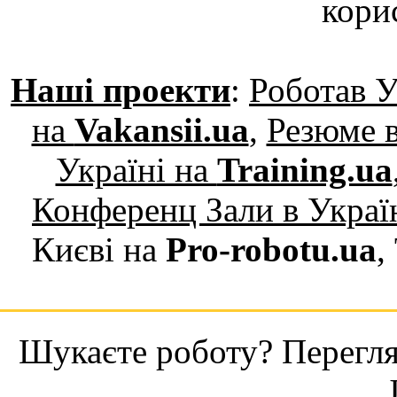
кори
Наші проекти
:
Роботав У
на
Vakansii.ua
,
Резюме в
Україні на
Training.ua
Конференц Зали в Украї
Києві на
Pro-robotu.ua
,
Шукаєте роботу? Переглян