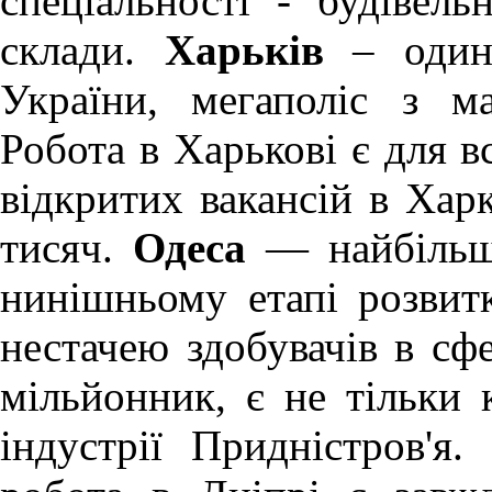
спеціальності - будівель
склади.
Харьків
– один 
України, мегаполіс з м
Робота в Харькові
є для вс
відкритих вакансій в Хар
тисяч.
Одеса
— найбільше
нинішньому етапі розви
нестачею здобувачів в сфе
мільйонник, є не тільки 
індустрії Придністров'я.