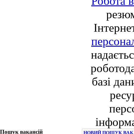
Робота в
резю
Інтерне
персона
надаєть
роботод
базі дан
ресу
перс
інформа
Пошук вакансій
НОВИЙ ПОШУК ВАКА