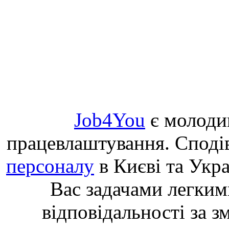
Job4You
є молоди
працевлаштування. Споді
персоналу
в Києві та Укр
Вас задачами легким
відповідальності за з