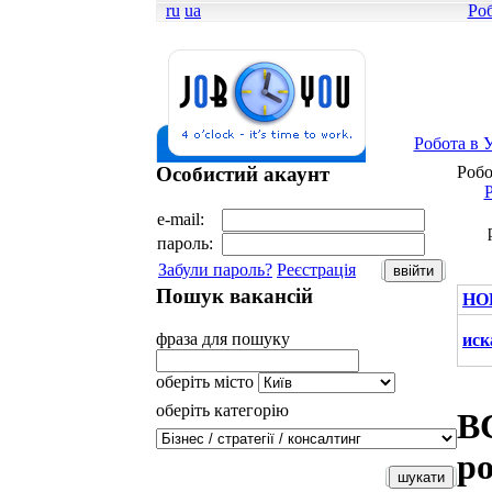
ru
ua
Роб
Робота в У
Особистий акаунт
Робо
Р
e-mail:
пароль:
Забули пароль?
Реєстрація
Пошук вакансій
НО
фраза для пошуку
иск
оберіть місто
оберіть категорію
В
р