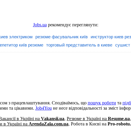
Jobs.ua
рекомендує переглянути:
киев электриком
резюме фасувальник київ
инструктор киев ре
епетитор київ резюме
торговый представитель в киеве
сушист
сом з працевлаштування. Сподіваїмось, що
пошук роботи
та
під
кими та цікавими.
Job4You
не несе відповідальності за зміст інфо
Вакансії в Укріїні на
Vakansii.ua
,
Резюме в Україні на
Resume.ua
 в Україні на
ArendaZala.com.ua
,
Робота в Києві на
Pro-robotu