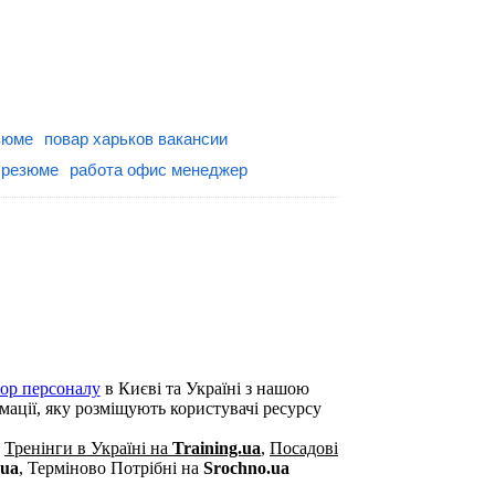
зюме
повар харьков вакансии
 резюме
работа офис менеджер
бор персоналу
в Києві та Україні з нашою
рмації, яку розміщують користувачі ресурсу
,
Тренінги в Україні на
Training.ua
,
Посадові
.ua
,
Терміново Потрібні на
Srochno.ua