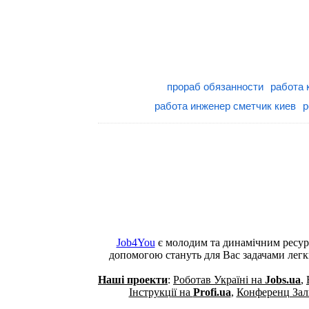
прораб обязанности
работа 
работа инженер сметчик киев
р
Job4You
є молодим та динамічним ресур
допомогою стануть для Вас задачами лег
Наші проекти
:
Роботав Україні на
Jobs.ua
,
Інструкції на
Profi.ua
,
Конференц Зали