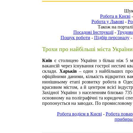
Шука
Робота в Києві
Робота у Львові
-
Ро
Також на порталі
Посадові Інструкції
-
Трудови
Пошук роботи
-
Підбір персоналу
Трохи про найбільші міста України
Київ
є столицею України з більш ніж 5 м
вакансій через існування гострої нестачі кв
склади.
Харьків
– один з найбільших про
офіційними даними, кількість відкритих ва
нинішньому етапі розвитку
робота в Одес
красивим містом, а й центром всієї індустр
Західної України з населенням близько 735
основному на поліграфічні та юридичні спе
пропонується на заводах. По промисловому п
Робота водієм в Києві
-
Робота повар
прибирал