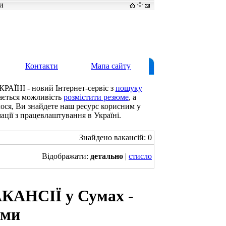
и
Контакти
Мапа сайту
КРАЇНІ - новий Інтернет-сервіс з
пошуку
дається можливість
розмістити резюме
, а
мося, Ви знайдете наш ресурс корисним у
ації з працевлаштування в Україні.
Знайдено вакансій: 0
Відображати:
детально
|
стисло
КАНСІЇ у Сумах -
уми