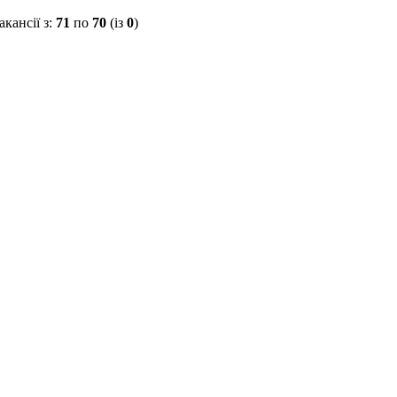
акансії з:
71
по
70
(із
0
)