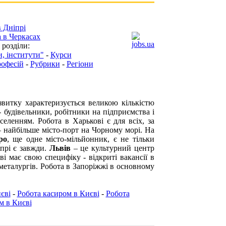
в Дніпрі
 в Черкасах
 розділи:
, інститути"
-
Курси
рофесій
-
Рубрики
-
Регіони
витку характеризується великою кількістю
 - будівельники, робітники на підприємства і
аселенням.
Робота в Харькові
є для всіх, за
найбільше місто-порт на Чорному морі. На
ро
, ще одне місто-мільйонник, є не тільки
прі
є завжди.
Львів
– це культурний центр
ві
має свою специфіку - відкриті вакансії в
металургів.
Робота в Запоріжжі
в основному
єві
-
Робота касиром в Києві
-
Робота
м в Києві