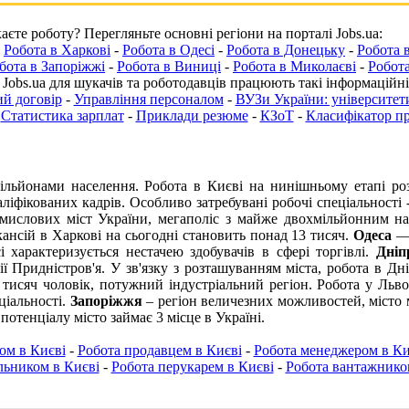
єте роботу? Перегляньте основні регіони на порталі Jobs.ua:
-
Робота в Харкові
-
Робота в Одесі
-
Робота в Донецьку
-
Робота 
бота в Запоріжжі
-
Робота в Виниці
-
Робота в Миколаєві
-
Робота
 Jobs.ua для шукачів та роботодавців працюють такі інформаційні
й договір
-
Управління персоналом
-
ВУЗи України: університети
-
Статистика зарплат
-
Приклади резюме
-
КЗоТ
-
Класифікатор п
ільйонами населення.
Робота в Києві
на нинішньому етапі роз
аліфікованих кадрів. Особливо затребувані робочі спеціальності
мислових міст України, мегаполіс з майже двохмільйонним н
кансій в Харкові на сьогодні становить понад 13 тисяч.
Одеса
— 
і
характеризується нестачею здобувачів в сфері торгівлі.
Дніп
ії Придністров'я. У зв'язку з розташуванням міста,
робота в Дні
 тисяч чоловік, потужний індустріальний регіон.
Робота у Льво
ціальності.
Запоріжжя
– регіон величезних можливостей, місто 
отенціалу місто займає 3 місце в Україні.
ом в Києві
-
Робота продавцем в Києві
-
Робота менеджером в Ки
ьником в Києві
-
Робота перукарем в Києві
-
Робота вантажнико