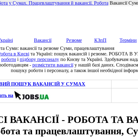
ота у Сумах. Працевлаштування й вакансії. Робота
Вакансії Сум
країні
Вакансії
Резюме
КЗпП
Терміни
та Суми: вакансії та резюме Суми, працевлаштування
обота в Києві
та Україні: пошук вакансій і резюме. РОБОТА В У
роботи
і
підбору персоналу
по Києву та Україні. Здобувачам на
роботодавцям -
розмістити вакансії
у нашій базі даних. Сподіває
пошуку роботи і персоналу, а також іншої необхідної інформ
ВИЙ ПОШУК ВАКАНСІЙ У СУМАХ
ать на
СІ ВАКАНСІЇ - РОБОТА ТА ВА
обота та працевлаштування, С