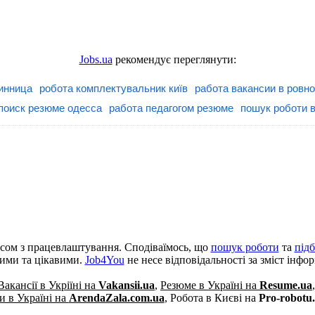
Jobs.ua
рекомендує переглянути:
инница
робота комплектувальник київ
работа вакансии в ровно
поиск резюме одесса
работа педагогом резюме
пошук роботи в
сом з працевлаштування. Сподіваїмось, що
пошук роботи
та
під
кими та цікавими.
Job4You
не несе відповідальності за зміст інфо
Вакансії в Укріїні на
Vakansii.ua
,
Резюме в Україні на
Resume.ua
 в Україні на
ArendaZala.com.ua
,
Робота в Києві на
Pro-robotu