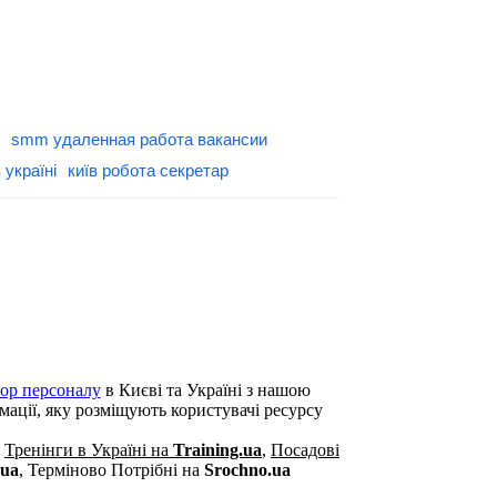
smm удаленная работа вакансии
 україні
київ робота секретар
бор персоналу
в Києві та Україні з нашою
рмації, яку розміщують користувачі ресурсу
,
Тренінги в Україні на
Training.ua
,
Посадові
.ua
,
Терміново Потрібні на
Srochno.ua