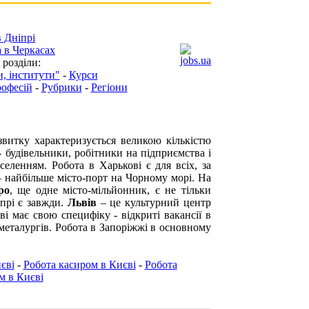
в Дніпрі
 в Черкасах
 розділи:
, інститути"
-
Курси
рофесій
-
Рубрики
-
Регіони
витку характеризується великою кількістю
 - будівельники, робітники на підприємства і
аселенням.
Робота в Харькові
є для всіх, за
найбільше місто-порт на Чорному морі. На
ро
, ще одне місто-мільйонник, є не тільки
прі
є завжди.
Львів
– це культурний центр
ві
має свою специфіку - відкриті вакансії в
металургів.
Робота в Запоріжжі
в основному
єві
-
Робота касиром в Києві
-
Робота
м в Києві