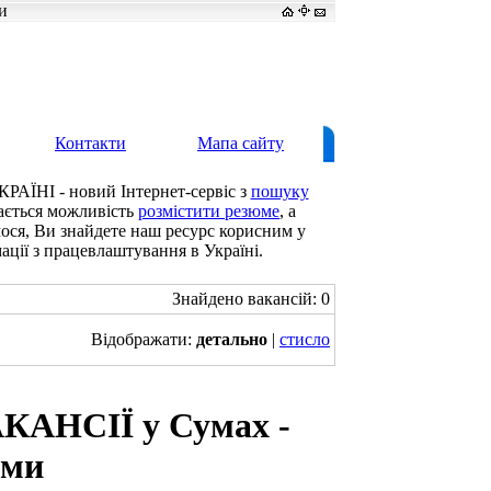
и
Контакти
Мапа сайту
КРАЇНІ - новий Інтернет-сервіс з
пошуку
дається можливість
розмістити резюме
, а
мося, Ви знайдете наш ресурс корисним у
ації з працевлаштування в Україні.
Знайдено вакансій: 0
Відображати:
детально
|
стисло
КАНСІЇ у Сумах -
уми