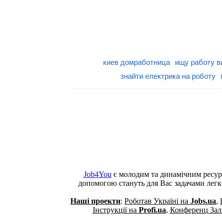
киев домработница
ищу работу в
знайти електрика на роботу
Job4You
є молодим та динамічним ресур
допомогою стануть для Вас задачами лег
Наші проекти
:
Роботав Україні на
Jobs.ua
,
Інструкції на
Profi.ua
,
Конференц Зали