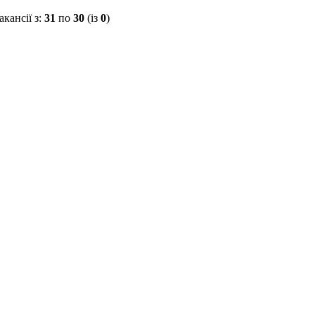
акансії з:
31
по
30
(із
0
)