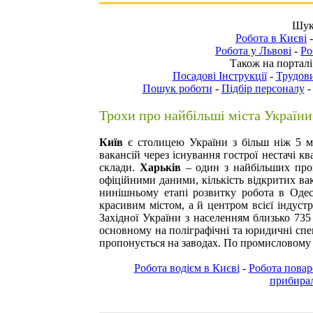
Шука
Робота в Києві
Робота у Львові
-
Ро
Також на порталі
Посадові Інструкції
-
Трудови
Пошук роботи
-
Підбір персоналу
Трохи про найбільші міста України
Київ
є столицею України з більш ніж 5 м
вакансій через існування гострої нестачі кв
склади.
Харьків
– один з найбільших про
офіційними даними, кількість відкритих ва
нинішньому етапі розвитку
робота в Одес
красивим містом, а й центром всієї індустр
Західної України з населенням близько 735
основному на поліграфічні та юридичні спе
пропонується на заводах. По промисловому п
Робота водієм в Києві
-
Робота повар
прибирал