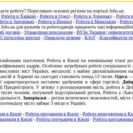
єте роботу? Перегляньте основні регіони на порталі Jobs.ua:
-
Робота в Харкові
-
Робота в Одесі
-
Робота в Донецьку
-
Робота 
бота в Запоріжжі
-
Робота в Виниці
-
Робота в Миколаєві
-
Робота
 Jobs.ua для шукачів та роботодавців працюють такі інформаційні
й договір
-
Управління персоналом
-
ВУЗи України: університети
-
Статистика зарплат
-
Приклади резюме
-
КЗоТ
-
Класифікатор п
ільйонами населення.
Робота в Києві
на нинішньому етапі роз
аліфікованих кадрів. Особливо затребувані робочі спеціальності
мислових міст України, мегаполіс з майже двохмільйонним н
кансій в Харкові на сьогодні становить понад 13 тисяч.
Одеса
— 
і
характеризується нестачею здобувачів в сфері торгівлі.
Дніп
ії Придністров'я. У зв'язку з розташуванням міста,
робота в Дні
 тисяч чоловік, потужний індустріальний регіон.
Робота у Льво
ціальності.
Запоріжжя
– регіон величезних можливостей, місто 
отенціалу місто займає 3 місце в Україні.
ом в Києві
-
Робота продавцем в Києві
-
Робота менеджером в Ки
ьником в Києві
-
Робота перукарем в Києві
-
Робота вантажнико