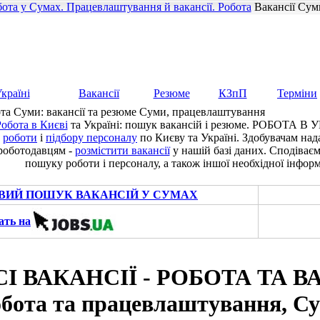
ота у Сумах. Працевлаштування й вакансії. Робота
Вакансії Сум
країні
Вакансії
Резюме
КЗпП
Терміни
та Суми: вакансії та резюме Суми, працевлаштування
обота в Києві
та Україні: пошук вакансій і резюме. РОБОТА В У
роботи
і
підбору персоналу
по Києву та Україні. Здобувачам на
роботодавцям -
розмістити вакансії
у нашій базі даних. Сподіває
пошуку роботи і персоналу, а також іншої необхідної інформ
ВИЙ ПОШУК ВАКАНСІЙ У СУМАХ
ать на
СІ ВАКАНСІЇ - РОБОТА ТА ВА
обота та працевлаштування, С