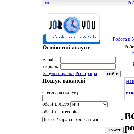
ru
ua
Роб
Робота в У
Особистий акаунт
Робо
Р
e-mail:
пароль:
Забули пароль?
Реєстрація
Пошук вакансій
НО
фраза для пошуку
иск
оберіть місто
оберіть категорію
В
р