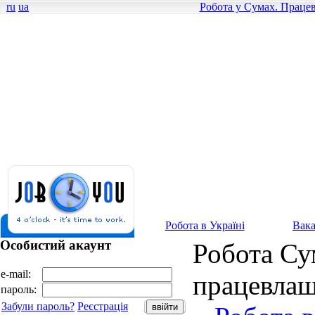
ru
ua
Робота у Сумах. Працев
Робота в Україні
Вака
Особистий акаунт
Робота Су
e-mail:
працевлаш
пароль:
Забули пароль?
Реєстрація