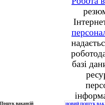
Робота в
резю
Інтерне
персона
надаєть
роботод
базі дан
ресу
перс
інформа
Пошук вакансій
НОВИЙ ПОШУК ВАК