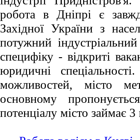
індустрії Придністров'я.
робота в Дніпрі
є завж
Західної України з насе
потужний індустріальний
специфіку - відкриті вака
юридичні спеціальності
можливостей, місто ме
основному пропонуєтьс
потенціалу місто займає 3 