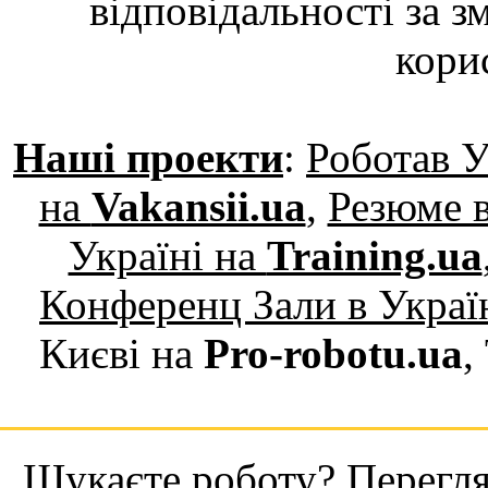
відповідальності за з
кори
Наші проекти
:
Роботав У
на
Vakansii.ua
,
Резюме в
Україні на
Training.ua
Конференц Зали в Украї
Києві на
Pro-robotu.ua
,
Шукаєте роботу? Переглян