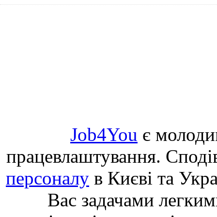
Job4You
є молоди
працевлаштування. Споді
персоналу
в Києві та Укр
Вас задачами легким