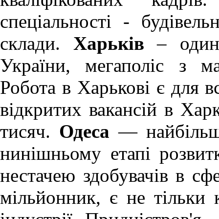
спеціальності - будівель
склади.
Харьків
– один 
України, мегаполіс з м
Робота в Харькові
є для вс
відкритих вакансій в Хар
тисяч.
Одеса
— найбільше
нинішньому етапі розви
нестачею здобувачів в сфе
мільйонник, є не тільки 