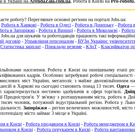
 в Україні на
ArendaZala.com.ua
,
Робота в Києві на
Pro-robotu
єте роботу? Перегляньте основні регіони на порталі Jobs.ua:
-
Робота в Харкові
-
Робота в Одесі
-
Робота в Донецьку
-
Робота 
бота в Запоріжжі
-
Робота в Виниці
-
Робота в Миколаєві
-
Робота
 Jobs.ua для шукачів та роботодавців працюють такі інформаційні
й договір
-
Управління персоналом
-
ВУЗи України: університети
-
Статистика зарплат
-
Приклади резюме
-
КЗоТ
-
Класифікатор п
ільйонами населення.
Робота в Києві
на нинішньому етапі роз
аліфікованих кадрів. Особливо затребувані робочі спеціальності
мислових міст України, мегаполіс з майже двохмільйонним н
кансій в Харкові на сьогодні становить понад 13 тисяч.
Одеса
— 
і
характеризується нестачею здобувачів в сфері торгівлі.
Дніп
ії Придністров'я. У зв'язку з розташуванням міста,
робота в Дні
 тисяч чоловік, потужний індустріальний регіон.
Робота у Льво
ціальності.
Запоріжжя
– регіон величезних можливостей, місто 
отенціалу місто займає 3 місце в Україні.
ом в Києві
-
Робота продавцем в Києві
-
Робота менеджером в Ки
ьником в Києві
-
Робота перукарем в Києві
-
Робота вантажнико