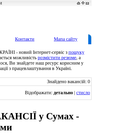
и
Контакти
Мапа сайту
КРАЇНІ - новий Інтернет-сервіс з
пошуку
дається можливість
розмістити резюме
, а
мося, Ви знайдете наш ресурс корисним у
ації з працевлаштування в Україні.
Знайдено вакансій: 0
Відображати:
детально
|
стисло
КАНСІЇ у Сумах -
уми