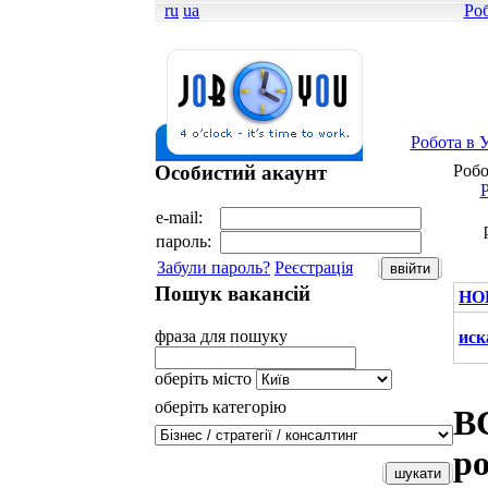
ru
ua
Роб
Робота в У
Особистий акаунт
Робо
Р
e-mail:
пароль:
Забули пароль?
Реєстрація
Пошук вакансій
НО
фраза для пошуку
иск
оберіть місто
оберіть категорію
В
р