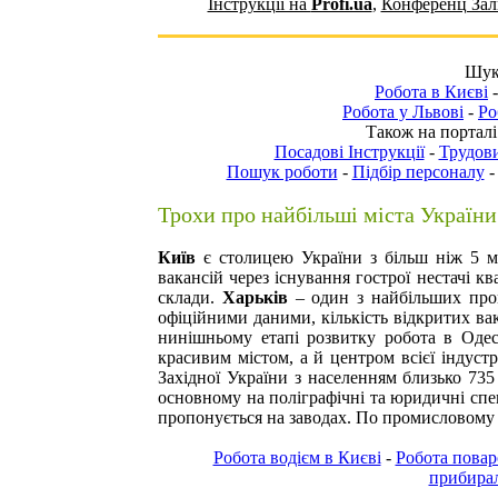
Інструкції на
Profi.ua
,
Конференц Зали
Шука
Робота в Києві
Робота у Львові
-
Ро
Також на порталі
Посадові Інструкції
-
Трудови
Пошук роботи
-
Підбір персоналу
Трохи про найбільші міста України
Київ
є столицею України з більш ніж 5 м
вакансій через існування гострої нестачі кв
склади.
Харьків
– один з найбільших про
офіційними даними, кількість відкритих ва
нинішньому етапі розвитку
робота в Одес
красивим містом, а й центром всієї індустр
Західної України з населенням близько 735
основному на поліграфічні та юридичні спе
пропонується на заводах. По промисловому п
Робота водієм в Києві
-
Робота повар
прибирал