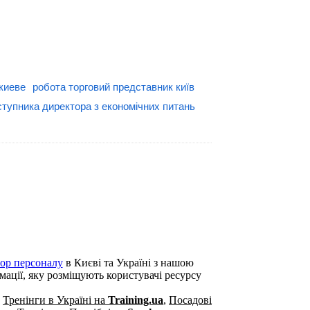
киеве
робота торговий представник київ
ступника директора з економічних питань
бор персоналу
в Києві та Україні з нашою
рмації, яку розміщують користувачі ресурсу
,
Тренінги в Україні на
Training.ua
,
Посадові