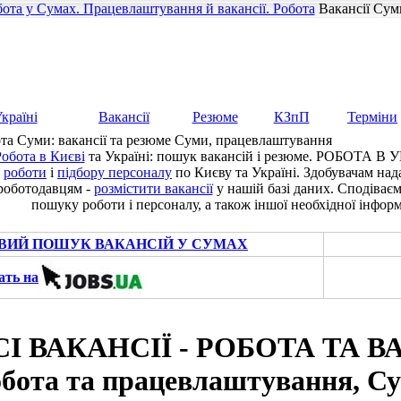
ота у Сумах. Працевлаштування й вакансії. Робота
Вакансії Сум
країні
Вакансії
Резюме
КЗпП
Терміни
та Суми: вакансії та резюме Суми, працевлаштування
обота в Києві
та Україні: пошук вакансій і резюме. РОБОТА В У
роботи
і
підбору персоналу
по Києву та Україні. Здобувачам на
роботодавцям -
розмістити вакансії
у нашій базі даних. Сподіває
пошуку роботи і персоналу, а також іншої необхідної інформ
ВИЙ ПОШУК ВАКАНСІЙ У СУМАХ
ать на
СІ ВАКАНСІЇ - РОБОТА ТА ВА
обота та працевлаштування, С