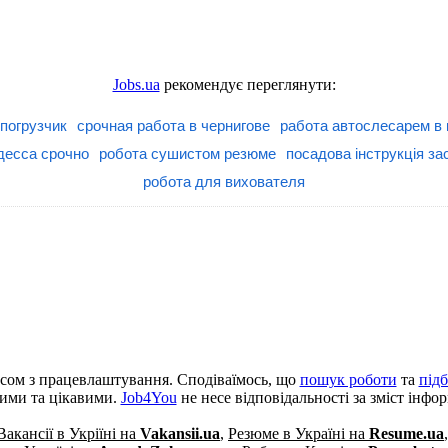
Jobs.ua
рекомендує переглянути:
погрузчик
срочная работа в чернигове
работа автослесарем в 
десса срочно
робота сушистом резюме
посадова інструкція за
робота для вихователя
сом з працевлаштування. Сподіваїмось, що
пошук роботи
та
під
кими та цікавими.
Job4You
не несе відповідальності за зміст інфо
Вакансії в Укріїні на
Vakansii.ua
,
Резюме в Україні на
Resume.ua