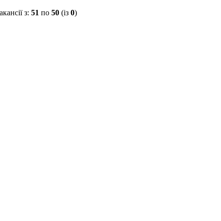
акансії з:
51
по
50
(із
0
)