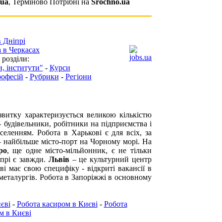
.ua
,
Терміново Потрібні на
Srochno.ua
в Дніпрі
 в Черкасах
 розділи:
, інститути"
-
Курси
рофесій
-
Рубрики
-
Регіони
витку характеризується великою кількістю
 - будівельники, робітники на підприємства і
аселенням.
Робота в Харькові
є для всіх, за
найбільше місто-порт на Чорному морі. На
ро
, ще одне місто-мільйонник, є не тільки
прі
є завжди.
Львів
– це культурний центр
ві
має свою специфіку - відкриті вакансії в
металургів.
Робота в Запоріжжі
в основному
єві
-
Робота касиром в Києві
-
Робота
м в Києві