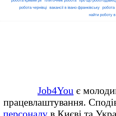
робота кривий ріг
плиточник робота
про що роботодавець
робота чернівці
вакансії в івано франківську
робота 
найти роботу 
Job4You
є молоди
працевлаштування. Споді
персоналу
в Києві та Укр