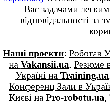
Вас задачами легким
відповідальності за з
кори
Наші проекти
:
Роботав У
на
Vakansii.ua
,
Резюме в
Україні на
Training.ua
Конференц Зали в Украї
Києві на
Pro-robotu.ua
,