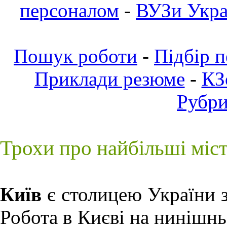
персоналом
-
ВУЗи Украї
Пошук роботи
-
Підбір 
Приклади резюме
-
КЗ
Рубр
Трохи про найбільші міс
Київ
є столицею України з
Робота в Києві
на нинішньо