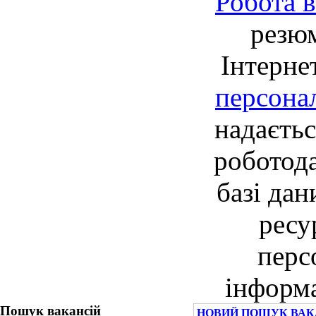
Робота в
резю
Інтерне
персона
надаєть
роботод
базі дан
ресу
перс
інформа
Пошук вакансій
НОВИЙ ПОШУК ВАК